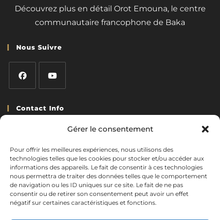
Découvrez plus en détail Orot Emouna, le centre
communautaire francophone de Baka
Nous Suivre
Contact Info
Adresse:
Gérer le consentement
7 Rue Ashriel Bouzaglou Baka, Jérusalem
Pour offrir les meilleures expériences, nous utilisons des
Téléphone:
technologies telles que les cookies pour stocker et/ou accéder aux
+972 (0)2-6735985
informations des appareils. Le fait de consentir à ces technologies
nous permettra de traiter des données telles que le comportement
Email:
de navigation ou les ID uniques sur ce site. Le fait de ne pas
consentir ou de retirer son consentement peut avoir un effet
emouna.chelema@hotmail.com
négatif sur certaines caractéristiques et fonctions.