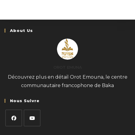
About Us
OROT EMUNA
Découvrez plus en détail Orot Emouna, le centre
communautaire francophone de Baka
Nous Suivre
S’ouvre
S’ouvre