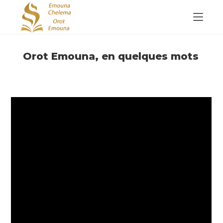
Skip
to
content
Orot Emouna, en quelques mots